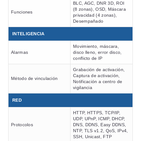
BLC, AGC, DNR 3D, ROI
(8 zonas), OSD, Máscara
Funciones
privacidad (4 zonas),
Desempañado
INTELIGENCIA
Movimiento, máscara,
Alarmas
disco lleno, error disco,
conflicto de IP
Grabación de activación,
Captura de activación,
Método de vinculación
Notificación a centro de
vigilancia
RED
HTTP, HTTPS, TCP/IP,
UDP, UPnP, ICMP, DHCP,
Protocolos
DNS, DDNS, Easy DDNS,
NTP, TLS v1.2, QoS, IPv4,
SSH, Unicast, FTP