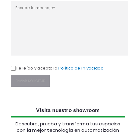
He leído y acepto la
Política de Privacidad
.
A
l
t
Visita nuestro showroom
e
r
Descubre, prueba y transforma tus espacios
n
a
con la mejor tecnología en automatización
t